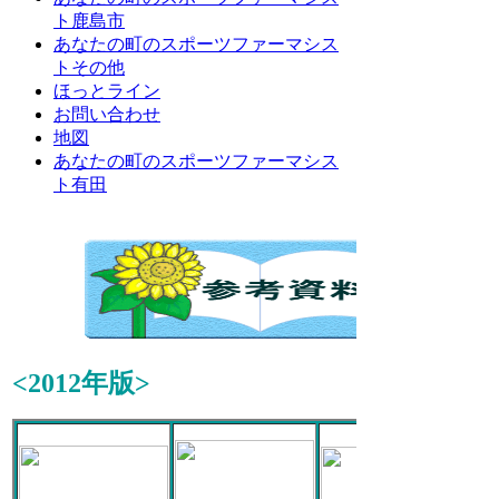
ト鹿島市
あなたの町のスポーツファーマシス
トその他
ほっとライン
お問い合わせ
地図
あなたの町のスポーツファーマシス
ト有田
<
2012年版
>