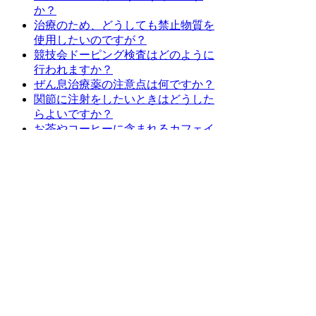
か？
治療のため、どうしても禁止物質を
使用したいのですが？
競技会ドーピング検査はどのように
行われますか？
ぜん息治療薬の注意点は何ですか？
関節に注射をしたいときはどうした
らよいですか？
お茶やコーヒーに含まれるカフェイ
ンは大丈夫ですか？
市販の薬にも禁止物質は含まれてい
ますか？
検査で陽性になったらどうなります
か？
風邪のときはどうしたらよいです
か？
治療のために医師から薬を処方され
ていますが、大丈夫ですか？
わからないときはどこに相談したら
いいですか？
薬の上手な使い方