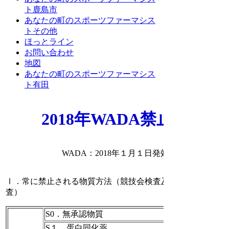
ト鹿島市
あなたの町のスポーツファーマシス
トその他
ほっとライン
お問い合わせ
地図
あなたの町のスポーツファーマシス
ト有田
2018年WADA禁止表
WADA：2018年１月１日発効
Ⅰ．常に禁止される物質方法（競技会検査及び競技会外検
査）
S0．無承認物質
S１．蛋白同化薬