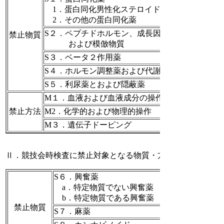
1．蛋白同化男性化ステロイド薬（AAS)
2．その他の蛋白同化薬
S２．ペプチドホルモン、成長因子、関連物質
禁止物質
および模倣物質
S３．ベータ２作用薬
S４．ホルモン調整薬および代謝調節薬
S５．利尿薬とおよび隠蔽薬
M１．血液および血液成分の操作
禁止方法
M2．化学的および物理的操作
M３．遺伝子ドーピング
Ⅱ．競技会時検査に禁止対象となる物質・方法
S６．興奮薬
a．特定物質でない興奮薬
b．特定物質である興奮薬
禁止物質
S７．麻薬