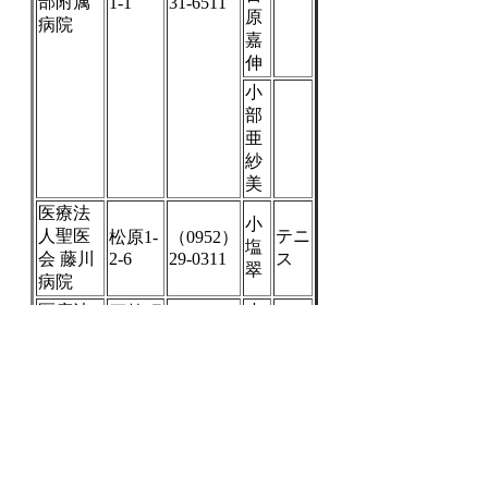
部附属
1-1
31-6511
原
病院
嘉
伸
小
部
亜
紗
美
医療法
小
人聖医
テニ
松原1-
（0952）
塩
会 藤川
2-6
29-0311
ス
翠
病院
医療法
小
巨勢町
ソフ
人公和
塩
大字高
（0952）
トテ
会 横須
24-3371
和
尾324-
ニス
賀病院
15
人
【佐賀市（その他）】
ス