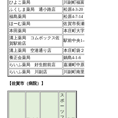
ひよこ薬局
川副町福富866-3
ふくしま薬局 通小路店
松原4-3-20
福島薬局
松原4-7-14
ほーむ薬局
佐賀市長瀬町3-18
本田薬局
本庄町大字本庄1240-10
溝上薬局 コムボックス佐
駅前中央1-4-17 2F
賀駅前店
溝上薬局 空港通り店
本庄町袋２８８－１
養正会薬局
鍋島4-1-6
らいふ薬局 好生館前店
嘉瀬町中原400
らいふ薬局 川副店
川副町南里367-7
【佐賀市（病院）】
ス
ポ
ー
ツ
フ