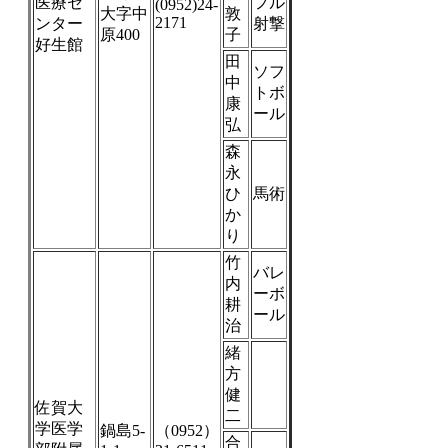
医療セ
フル
(0952)24-
大字中
敦
2171
ンター
射撃
原400
子
好生館
田
ソフ
中
トボ
康
ール
弘
森
永
ひ
馬術
か
り
竹
バレ
内
ーボ
耕
ール
治
緒
方
健
佐賀大
二
学医学
鍋島5-
（0952）
合