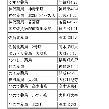
くすだ薬局
与賀町4-28
神代薬局 神野東店
神野東4-3-15
神代薬局 北部バイパス店
若宮3-1-22
神代薬局 若宮店
若宮1-19-30
国立佐賀病院前春風薬局
日の出1-21-1
佐賀北薬局
高木瀬町大字長瀬1244-2
佐賀北薬局 2号店
高木瀬町大字長瀬1246-2
タカトリ薬局 大財店
大財3-5-12
なべしま薬局
鍋島町八戸溝１６０４－７
虹の薬局
神野東4-9-21
のぞみ薬局
開成1-4-4
春風薬局 大和店
大和町尼寺3429-1
ひので薬局 高木瀬店
高木瀬東4-848-2
ひので薬局 かすが店
大和町大字尼寺2568-1
ひので薬局 北部店
高木瀬東3-4-15