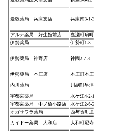
愛敬薬局 兵庫支店
兵庫南3-1-3
アルナ薬局 好生館前店
嘉瀬町扇町2472-1
伊勢薬局
伊勢町1-8
伊勢薬局 神野店
神園2-7-3
伊勢薬局 本庄店
本庄町本庄860-16
内川薬局
川副町早津江117-11
宇都宮薬局
水ケ江4-2-10
宇都宮薬局 中ノ橋小路店
水ケ江2-6-23
オガサワラ薬局
西与賀町厘外1596-23
カイドー薬局 大和店
大和町尼寺2754-6