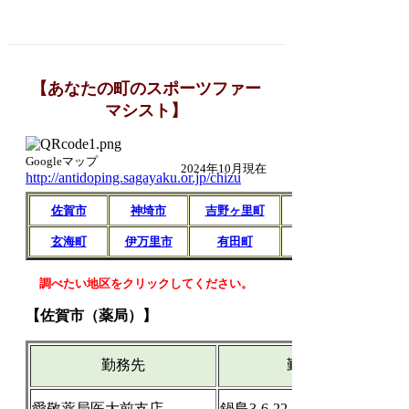
【あなたの町のスポーツファー
マシスト】
Googleマップ
2024年10月現在
http://antidoping.sagayaku.or.jp/chizu
佐賀市
神埼市
吉野ヶ里町
鳥栖市
基山
玄海町
伊万里市
有田町
武雄市
白石
調べたい地区をクリックしてください。
【佐賀市（薬局）】
勤務先
勤務先住所
愛敬薬局医大前支店
鍋島3-6-22