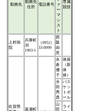
勤務先
専属
勤務先
電話番号
ァ
住所
競技
ー
マ
シ
ス
ト
西
兵庫町
上村病
阪
（0952）
渕
院
33-0099
由
1903-1
意
永
体操
倉
（新
優
体
子
操）
水
バス
田
ケッ
秀
トボ
貴
ール
山
佐賀県
ライ
嘉瀬町
田