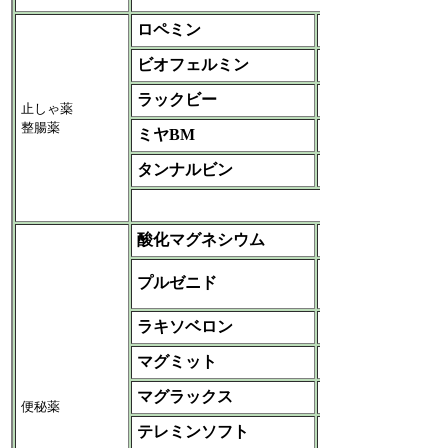
ロペミン
ヤンセンファーマ
ビオフェルミン
ビオフェルミン‐武田
ラックビー
興和新薬-興和
止しゃ薬
整腸薬
ミヤBM
ミヤリサン
タンナルビン
各社
など
酸化マグネシウム
各社
ノバルティスファー
プルゼニド
マ
ラキソベロン
帝人ファーマ
マグミット
各社
マグラックス
吉田
便秘薬
テレミンソフト
味の素