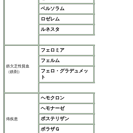
ベルソラム
ＭＳＤ
ロゼレム
武田
ルネスタ
エーザイ
など
フェロミア
‐
サンノーバ
エーザイ
フェルム
日医工
鉄欠乏性貧血
フェロ・グラデュメッ
（鉄剤）
アボット
ト
など
ヘモクロン
天藤
ヘモナーゼ
ジェイドルフ
ポステリザン
痔疾患
マルホ
ボラザＧ
天藤