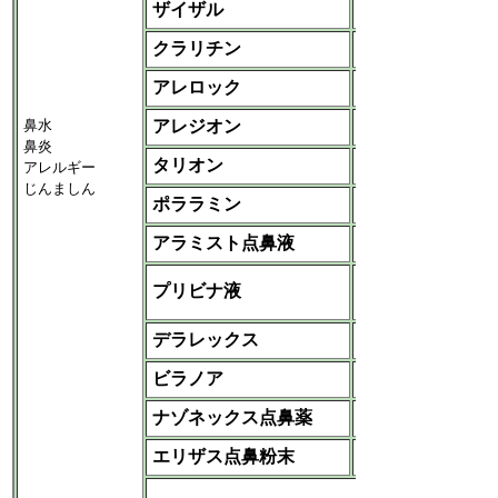
ザイザル
GSK
クラリチン
MSD ‐塩野義
アレロック
協和発酵キリン
鼻水
アレジオン
ベーリンガー
鼻炎
タリオン
田辺三菱
アレルギー
じんましん
ポララミン
高田
アラミスト点鼻液
グラクソ
ノバルティスファー
プリビナ液
マ
デラレックス
杏林
ビラノア
大鵬薬品
ナゾネックス点鼻薬
ＭＳＤ
エリザス点鼻粉末
日本新薬
など