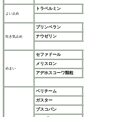
トラベルミン
サンノーバ‐エーザイ
よい止め
など
プリンペラン
アステラス
ナウゼリン
吐き気止め
協和発酵キリン
など
セファドール
日本新薬
メリスロン
エーザイ
めまい
アデホスコーワ顆粒
興和
など
ベリチーム
塩野義
ガスター
アステラス
ブスコパン
日本ベーリンガー