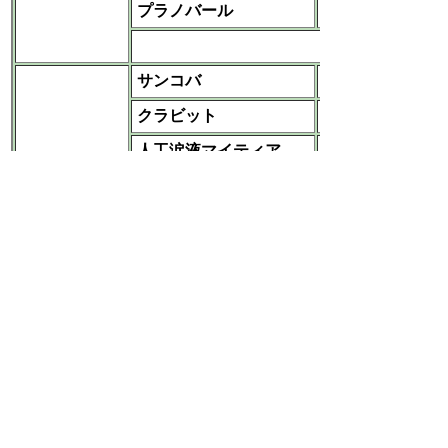
プラノバール
あすか
など
サンコバ
参天
クラビット
参天
人工涙液マイティア
千寿‐武田
フルメトロン
参天
ニフラン
千寿‐武田
パタノール
協和発酵キリン
眼科用
リボスチン
日本新薬
ヒアレイン
参天
ジクアス
参天
アレジオン
参天
アレギサール
参天