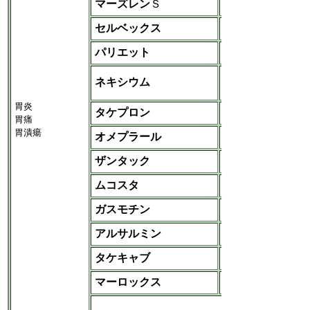
マーズレン
Ｓ
寿・ゼリア
セルベックス
エーザイ
パリエット
エーザイ
アストラゼネカ
ネキシウム
‐第一三共
胃炎
タケプロン
武田
胃痛
胃潰瘍
オメプラール
アストラゼネカ
ザンタック
GSK
ムコスタ
大塚
ガスモチン
大日本住友
アルサルミン
中外
タケキャブ
武田
マーロックス
サノフィ
など