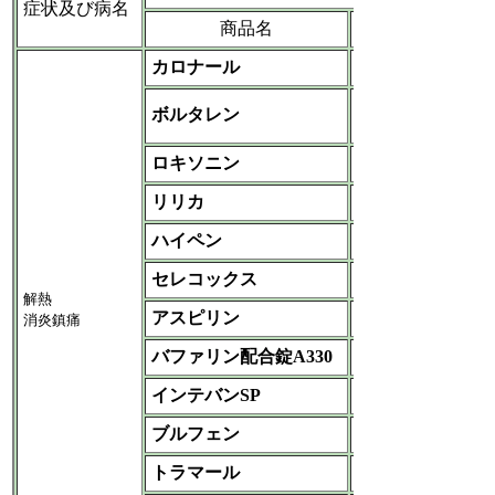
症状及び病名
商品名
メーカー名
カロナール
昭和薬品化工
ノバルティスファー
ボルタレン
マ
ロキソニン
第一三共
リリカ
ファイザー‐エーザイ
ハイペン
日本新薬
セレコックス
アステラス
解熱
アスピリン
各社
消炎鎮痛
バファリン配合錠A330
ライオン-エーザイ
インテバンSP
帝国
ブルフェン
科研
トラマール
日本新薬