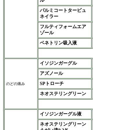
ル
パルミコートタービュ
アストラゼネカ
ネイラー
フルティフォームエア
杏林
ゾール
ベネトリン吸入液
ＧＳＫ
など
イソジンガーグル
MeijiSeikaファルマ
アズノール
日本新薬
SPトローチ
のどの痛み
MeijiSeikaファルマ
ネオステリングリーン
日本歯科
など
イソジンガーグル液
ムンディ-塩野義
ネオステリングリーン
日本歯科