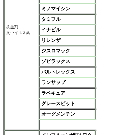
ミノマイシン
ファイザー
タミフル
中外
抗生剤
イナビル
第一三共
抗ウイルス薬
リレンザ
ＧＳＫ
ジスロマック
ファイザー
ゾビラックス
ＧＳＫ
バルトレックス
GSK
ランサップ
武田薬品工業
ラベキュア
エーザイ
グレースビット
第一三共
オーグメンチン
GSK
など