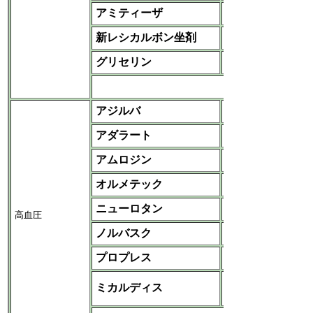
アミティーザ
スキャンポ-アボット
新レシカルボン坐剤
京都薬品
グリセリン
各社
など
アジルバ
武田
アダラート
バイエル
アムロジン
大日本住友
オルメテック
ＭＳＤ
ニューロタン
ファイザー
高血圧
ノルバスク
武田
プロプレス
武田
日本ベーリンガー
ミカルディス
-アステラス