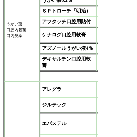
うがい液0.2％
ＳＰトローチ「明治）
MeijiSeikaファルマ
アフタッチ口腔用貼付
帝人
うがい薬
口腔内殺菌
ブリストルマイヤー
ケナログ口腔用軟膏
口内炎薬
ズスクイブ
アズノールうがい液4％
日本新薬
デキサルチン口腔用軟
日本化薬
膏
など
サノフィ・アベンテ
アレグラ
ィス
ﾕｰｼｰﾋﾞｰ・ジャパン
ジルテック
-
GSK
大日本住友
エバステル
‐MeijiSeikaファル
マ