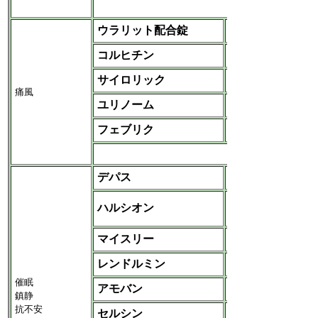
など
ウラリット配合錠
日本ケミファ
コルヒチン
高田
サイロリック
ＧＳＫ
痛風
ユリノーム
鳥居
フェブリク
帝人
デパス
田辺貢氏
大日本住友
ハルシオン
‐ファイザー
マイスリー
アステラス
レンドルミン
ベーリンガー
催眠
アモバン
サノフィ‐日医工
鎮静
抗不安
セルシン
武田