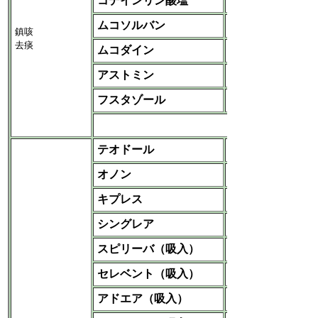
コデインリン酸塩
各社
ムコソルバン
帝人
鎮咳
去痰
ムコダイン
杏林
アストミン
アステラス
フスタゾール
田辺三菱
など
テオドール
田辺三菱
オノン
小野
キプレス
杏林
シングレア
MSD
スピリーバ（吸入）
日本ベーリンガー
セレベント（吸入）
GSK
アドエア（吸入）
GSK