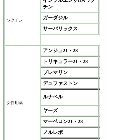
インフルエンザHAワク
各社
チン
ガーダジル
ＭＳＤ
ワクチン
サーバリックス
ＧＳＫ
など
アンジュ21・28
あすか
トリキュラー21・28
バイエル
プレマリン
ファイザー
デュファストン
第一三共
ノーベル
ルナベル
-日本新薬、富士製薬
女性用薬
ヤーズ
バイエル
マーベロン21・28
ＭＳＤ
ノルレボ
あすか