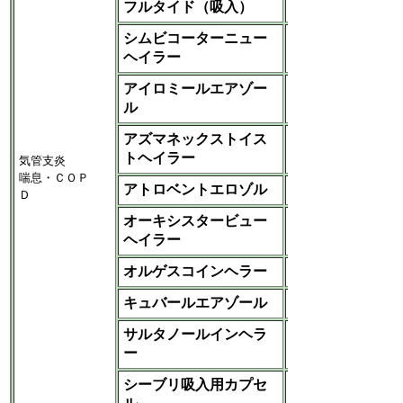
フルタイド（吸入）
GSK
シムビコーターニュー
アストラゼネカ‐アス
ヘイラー
テラス
アイロミールエアゾー
大日本住友
ル
アズマネックストイス
ＭＳＤ
トヘイラー
気管支炎
喘息・
ＣＯＰ
アトロベントエロゾル
帝人
Ｄ
オーキシスタービュー
アストラゼネカ‐
ヘイラー
MeijiSeika
オルゲスコインヘラー
帝人
キュバールエアゾール
大日本住友
サルタノールインヘラ
ＧＳＫ
ー
シーブリ吸入用カプセ
ノバルティス