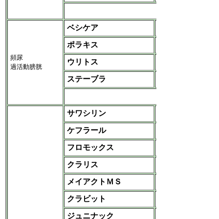
など
ベシケア
アステラス
ポラキス
サノフィ
頻尿
ウリトス
杏林
過活動膀胱
ステーブラ
小野
など
サワシリン
アステラス
ケフラール
塩野義
フロモックス
塩野義
クラリス
大正・大正富山
メイアクトＭＳ
meijiseikaファルア
クラビット
第一三共
ジュニナック
大正富山