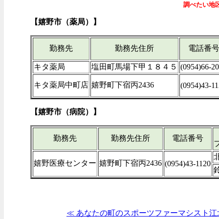
調べたい地
【嬉野市（薬局）】
勤務先
勤務先住所
電話番
キタ薬局
塩田町馬場下甲１８４５
(0954)66-2
キタ薬局中町店
嬉野町下宿丙2436
(0954)43-1
【嬉野市（病院）】
勤務先
勤務先住所
電話番号
北
嬉野医療センター
嬉野町下宿丙2436
(0954)43-1120
鈴
≪ あなたの町のスポーツファーマシスト江