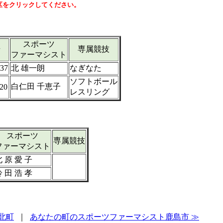
区をクリックしてください。
スポーツ
号
専属競技
ファーマシスト
037
北 雄一朗
なぎなた
ソフトボール
白仁田 千恵子
120
レスリング
スポーツ
専属競技
ファーマシスト
 原 愛 子
 田 浩 孝
北町
｜
あなたの町のスポーツファーマシスト鹿島市 ≫