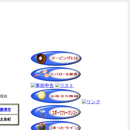
月現在
唐津市
太良町