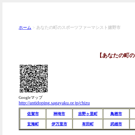
ホーム
>
あなたの町のスポーツファーマシスト嬉野市
【あなたの町の
Googleマップ
http://antidoping.sagayaku.or.jp/chizu
佐賀市
神埼市
吉野ヶ里町
鳥栖市
玄海町
伊万里市
有田町
武雄市