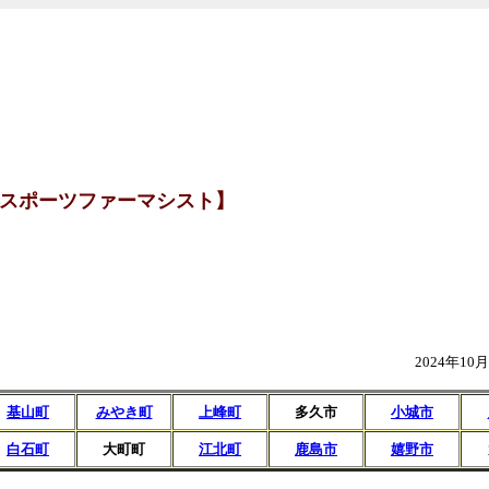
スポーツファーマシスト】
2024年10
基山町
みやき町
上峰町
多久市
小城市
白石町
大町町
江北町
鹿島市
嬉野市