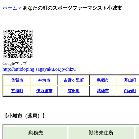
ホーム
>
あなたの町のスポーツファーマシスト小城市
Googleマップ
http://antidoping.sagayaku.or.jp/chizu
佐賀市
神埼市
吉野ヶ里町
鳥栖市
基山町
玄海町
伊万里市
有田町
武雄市
白石町
【小城市（薬局）】
勤務先
勤務先住所