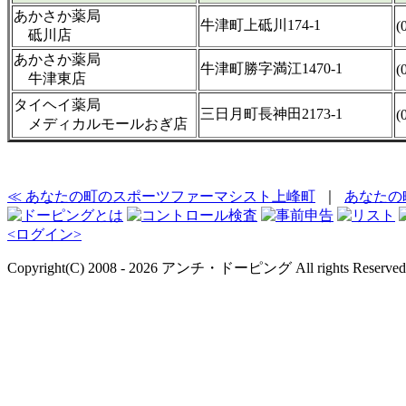
あかさか薬局
牛津町上砥川174-1
(
砥川店
あかさか薬局
牛津町勝字満江1470-1
(
牛津東店
タイヘイ薬局
三日月町長神田2173-1
(
メディカルモールおぎ店
≪ あなたの町のスポーツファーマシスト上峰町
｜
あなたの
<ログイン>
Copyright(C) 2008 - 2026 アンチ・ドーピング All rights Reserved