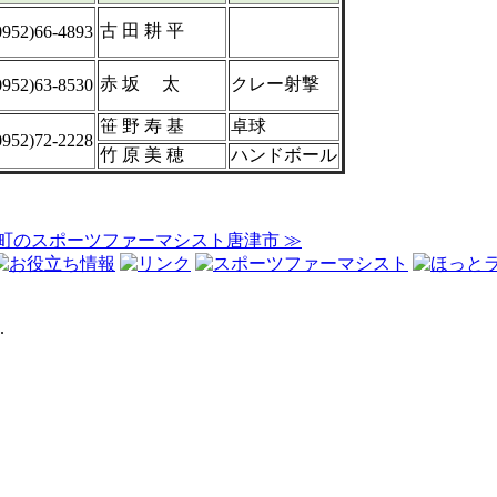
古 田 耕 平
0952)66-4893
赤 坂 太
クレー射撃
0952)63-8530
笹 野 寿 基
卓球
0952)72-2228
竹 原 美 穂
ハンドボール
町のスポーツファーマシスト唐津市 ≫
.