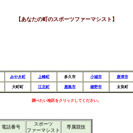
【あなたの町のスポーツファーマシスト】
みやき町
上峰町
多久市
小城市
唐津市
大町町
江北町
鹿島市
嬉野市
太良町
調べたい地区をクリックしてください。
スポーツ
電話番号
専属競技
ファーマシスト